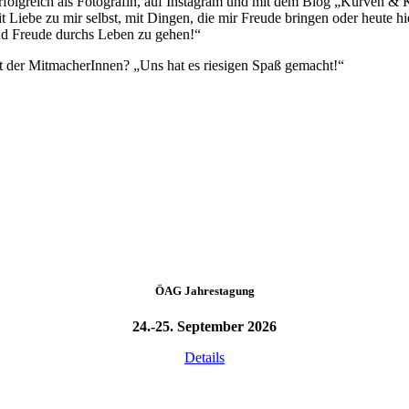
erfolgreich als Fotografin, auf Instagram und mit dem Blog „Kurven & K
 mit Liebe zu mir selbst, mit Dingen, die mir Freude bringen oder heut
und Freude durchs Leben zu gehen!“
zit der MitmacherInnen? „Uns hat es riesigen Spaß gemacht!“
ÖAG Jahrestagung
24.-25. September 2026
Details