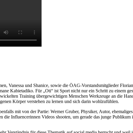
armen, Vanessa und Shanice, sowie die ÖAG-Vorstandsmitglieder Flor
ane Kabietadiko. Für „Oti“ ist Sport nicht nur ein Schritt zu einem ge
ickelten Training übergewichtigen Menschen Werkzeuge an die Hand z
eigenen Körper verstehen zu lernen und sich darin wohlzufühlen.
falls mit von der Partie: Werner Gruber, Physiker, Autor, ehemaliges 
die Influencerinnen Videos shooten, um gerade das junge Publikum in
r Verständnis für diese Thematik auf social media herrscht und weil i