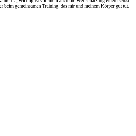
anten“. „Wichtig ist vor allem auch die Wertschätzung einem selbst
e hier beim gemeinsamen Training, das mir und meinem Körper gut tut.