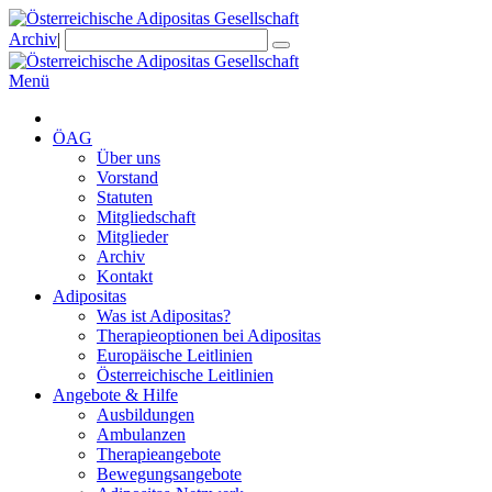
Archiv
|
Menü
ÖAG
Über uns
Vorstand
Statuten
Mitgliedschaft
Mitglieder
Archiv
Kontakt
Adipositas
Was ist Adipositas?
Therapieoptionen bei Adipositas
Europäische Leitlinien
Österreichische Leitlinien
Angebote & Hilfe
Ausbildungen
Ambulanzen
Therapieangebote
Bewegungsangebote