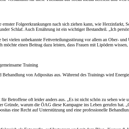
 ernster Folgeerkrankungen nach sich ziehen kann, wie Herzinfarkt, Sc
sunder Schlaf. Auch Ernährung ist ein wichtiger Bestandteil. „Ich pers
bei vielen unbekannte Fettverteilungsstörung vor allem an Ober- und
möchte einen Beitrag dazu leisten, dass Frauen mit Lipödem wissen, da
 gemeinsame Training
d Behandlung von Adipositas aus. Während des Trainings wird Energie 
t für Betroffene oft leider anders aus. „Es ist nicht schön zu sehen w
 der Gründe, warum die ÖAG diese Kampagne ins Leben gerufen hat. „Of
ositas eine Recht auf Unterstützung und eine professionelle Behandlu