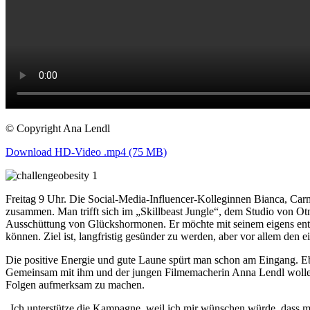
© Copyright Ana Lendl
Download HD-Video .mp4 (75 MB)
Freitag 9 Uhr. Die Social-Media-Influencer-Kolleginnen Bianca, C
zusammen. Man trifft sich im „Skillbeast Jungle“, dem Studio von Otm
Ausschüttung von Glückshormonen. Er möchte mit seinem eigens entw
können. Ziel ist, langfristig gesünder zu werden, aber vor allem den 
Die positive Energie und gute Laune spürt man schon am Eingang. Eben
Gemeinsam mit ihm und der jungen Filmemacherin Anna Lendl wollen 
Folgen aufmerksam zu machen.
„Ich unterstütze die Kampagne, weil ich mir wünschen würde, dass meh